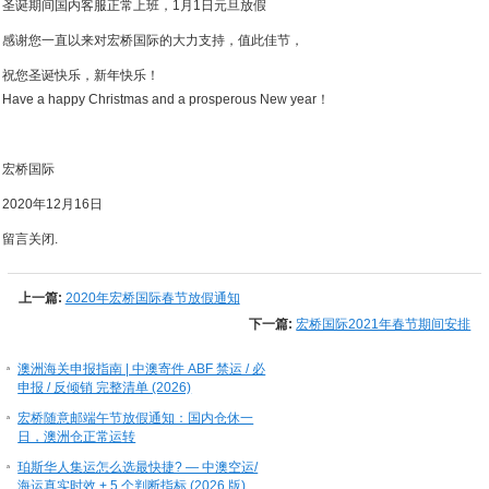
圣诞期间国内客服正常上班，1月1日元旦放假
感谢您一直以来对宏桥国际的大力支持，值此佳节，
祝您圣诞快乐，新年快乐！
Have a happy Christmas and a prosperous New year！
宏桥国际
2020年12月16日
留言关闭.
上一篇:
2020年宏桥国际春节放假通知
下一篇:
宏桥国际2021年春节期间安排
澳洲海关申报指南 | 中澳寄件 ABF 禁运 / 必
申报 / 反倾销 完整清单 (2026)
宏桥随意邮端午节放假通知：国内仓休一
日，澳洲仓正常运转
珀斯华人集运怎么选最快捷? — 中澳空运/
海运真实时效 + 5 个判断指标 (2026 版)