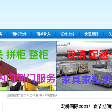
务
预约取件
面单录入
证件上传
快递跟踪
关
当前位置:
首页
>
公司新闻
> 详细内容
宏桥国际2021年春节期间