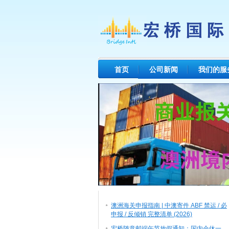
首页
公司新闻
我们的服
澳洲海关申报指南 | 中澳寄件 ABF 禁运 / 必
申报 / 反倾销 完整清单 (2026)
宏桥随意邮端午节放假通知：国内仓休一