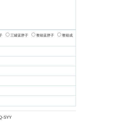
子
三罐蓝胖子
整箱蓝胖子
整箱成
HQ-SYY