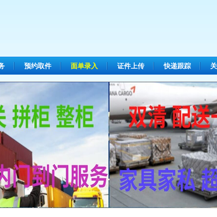
务
预约取件
面单录入
证件上传
快递跟踪
关