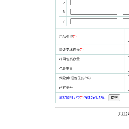
5
6
7
产品类型
(*)
快递专线选择
(*)
相同包裹数量
包裹重量
保险(申报价值的3%)
已有单号
填写说明：带
(*)
的域为必填项。
关注我们