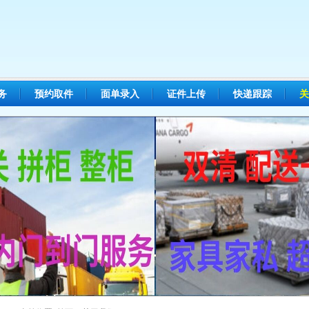
务
预约取件
面单录入
证件上传
快递跟踪
关